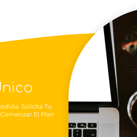
Único
edida. Solicita Tu
a Comenzar El Plan