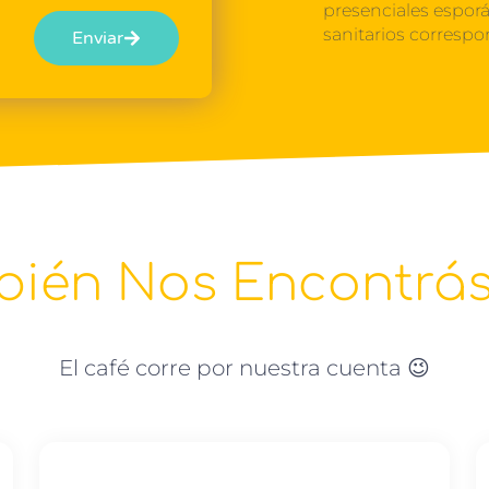
presenciales espor
sanitarios correspo
Enviar
ién Nos Encontrás 
El café corre por nuestra cuenta 😉